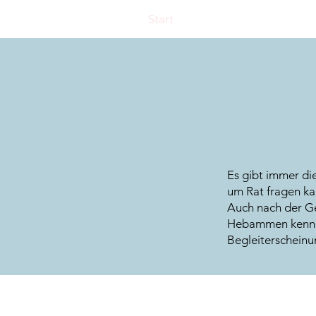
Start
Es gibt immer di
um Rat fragen ka
Auch nach der Ge
Hebammen kennen 
Begleiterscheinu