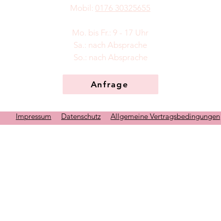
Mobil:
0176 30325655
Mo. bis Fr.: 9 - 17 Uhr
​​Sa.: nach Absprache
So.: nach Absprache
Anfrage
Impressum
Datenschutz
Allgemeine Vertragsbedingungen