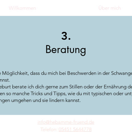
Willkommen
Über mich
3.
Beratung
e Möglichkeit, dass du mich bei Beschwerden in der Schwang
nnst.
burt berate ich dich gerne zum Stillen oder der Ernährung d
so manche Tricks und Tipps, wie du mit typischen oder un
ngen umgehen und sie lindern kannst.
info@hebamme-fruend.de
Telefon:
05451 5644778