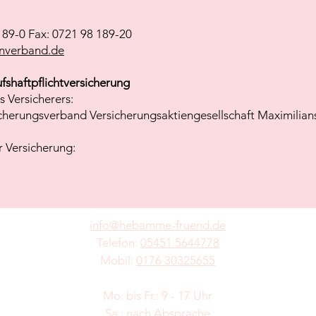
189-0 Fax: 0721 98 189-20
nverband.de
fshaftpflichtversicherung
 Versicherers:
icherungsverband Versicherungsaktiengesellschaft Maximilian
 Versicherung:
info@hebamme-fruend.de
Telefon:
05451 5644778
Mobil:
0176 30325655
Mo. bis Fr.: 9 - 17 Uhr
​​Sa.: nach Absprache