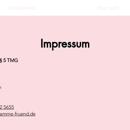
Willkommen
Über mich
Impressum
§ 5 TMG
n
2 5655
amme-fruend.de